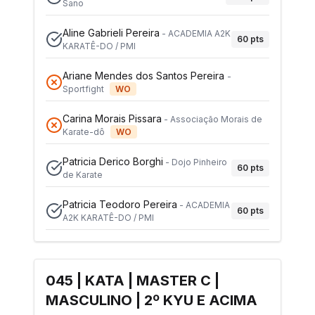
Sano
Aline Gabrieli Pereira
-
ACADEMIA A2K
60
pts
KARATÊ-DO / PMI
Ariane Mendes dos Santos Pereira
-
Sportfight
WO
Carina Morais Pissara
-
Associação Morais de
Karate-dô
WO
Patricia Derico Borghi
-
Dojo Pinheiro
60
pts
de Karate
Patricia Teodoro Pereira
-
ACADEMIA
60
pts
A2K KARATÊ-DO / PMI
045 | KATA | MASTER C |
MASCULINO | 2º KYU E ACIMA