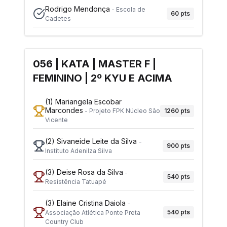
Rodrigo Mendonça
-
Escola de
60
pts
Cadetes
056 | KATA | MASTER F |
FEMININO | 2º KYU E ACIMA
(1)
Mariangela Escobar
Marcondes
1260
pts
-
Projeto FPK Núcleo São
Vicente
(2)
Sivaneide Leite da Silva
-
900
pts
Instituto Adenilza Silva
(3)
Deise Rosa da Silva
-
540
pts
Resistência Tatuapé
(3)
Elaine Cristina Daiola
-
540
pts
Associação Atlética Ponte Preta
Country Club