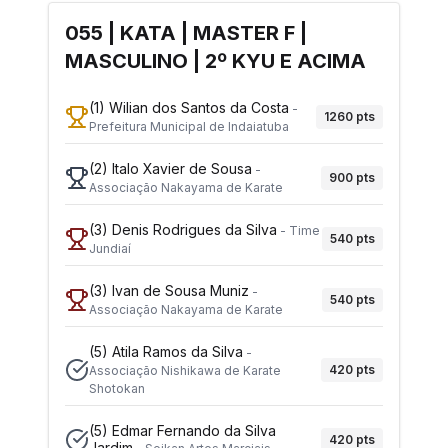
055 | KATA | MASTER F |
MASCULINO | 2º KYU E ACIMA
(1)
Wilian dos Santos da Costa
-
1260
pts
Prefeitura Municipal de Indaiatuba
(2)
Italo Xavier de Sousa
-
900
pts
Associação Nakayama de Karate
(3)
Denis Rodrigues da Silva
-
Time
540
pts
Jundiaí
(3)
Ivan de Sousa Muniz
-
540
pts
Associação Nakayama de Karate
(5)
Atila Ramos da Silva
-
420
pts
Associação Nishikawa de Karate
Shotokan
(5)
Edmar Fernando da Silva
420
pts
Jardim