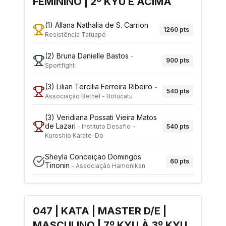
FEMININO | 2º KYU E ACIMA
(1)
Allana Nathalia de S. Carrion
-
1260
pts
Resistência Tatuapé
(2)
Bruna Danielle Bastos
-
900
pts
Sportfight
(3)
Lilian Tercilia Ferreira Ribeiro
-
540
pts
Associação Bethel - Botucatu
(3)
Veridiana Possati Vieira Matos
de Lazari
540
pts
-
Instituto Desafio -
Kuroshio Karate-Do
Sheyla Conceiçao Domingos
60
pts
Tinonin
-
Associação Hamonikan
047 | KATA | MASTER D/E |
MASCULINO | 7º KYU À 3º KYU