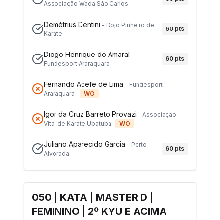
Associação Wada São Carlos
Demétrius Dentini
-
Dojo Pinheiro de
60
pts
Karate
Diogo Henrique do Amaral
-
60
pts
Fundesport Araraquara
Fernando Acefe de Lima
-
Fundesport
Araraquara
WO
Igor da Cruz Barreto Provazi
-
Associaçao
Vital de Karate Ubatuba
WO
Juliano Aparecido Garcia
-
Porto
60
pts
Alvorada
050 | KATA | MASTER D |
FEMININO | 2º KYU E ACIMA