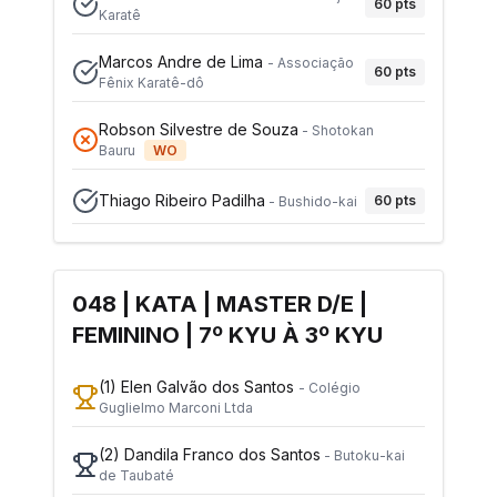
60
pts
Karatê
Marcos Andre de Lima
-
Associação
60
pts
Fênix Karatê-dô
Robson Silvestre de Souza
-
Shotokan
Bauru
WO
Thiago Ribeiro Padilha
60
pts
-
Bushido-kai
048 | KATA | MASTER D/E |
FEMININO | 7º KYU À 3º KYU
(1)
Elen Galvão dos Santos
-
Colégio
Guglielmo Marconi Ltda
(2)
Dandila Franco dos Santos
-
Butoku-kai
de Taubaté