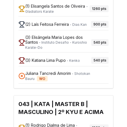
(1)
Elisangela Santos de Oliveira
-
1260
pts
Gladiators Karate
(2)
Laís Feitosa Ferreira
900
pts
-
Dias Kan
(3)
Elisângela Maria Lopes dos
Santos
540
pts
-
Instituto Desafio - Kuroshio
Karate-Do
(3)
Katiana Lima Pupo
540
pts
-
Kenko
Juliana Tancredi Amorim
-
Shotokan
Bauru
WO
043 | KATA | MASTER B |
MASCULINO | 2º KYU E ACIMA
(1)
Rodrigo Djalma de Lima
-