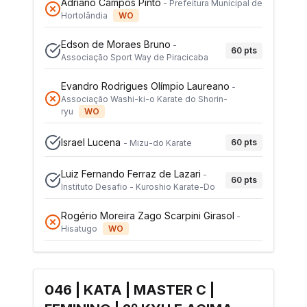
Adriano Campos Pinto
-
Prefeitura Municipal de
Hortolândia
WO
Edson de Moraes Bruno
-
60
pts
Associação Sport Way de Piracicaba
Evandro Rodrigues Olímpio Laureano
-
Associação Washi-ki-o Karate do Shorin-
ryu
WO
Israel Lucena
60
pts
-
Mizu-do Karate
Luiz Fernando Ferraz de Lazari
-
60
pts
Instituto Desafio - Kuroshio Karate-Do
Rogério Moreira Zago Scarpini Girasol
-
Hisatugo
WO
046 | KATA | MASTER C |