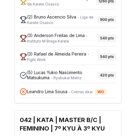
1260
pts
de Karate Osasco
(2)
Bruno Ascencio Silva
-
Liga de
900
pts
Karate Osasco
(3)
Anderson Freitas de Lima
-
540
pts
Instituto M Braga Karate
(3)
Rafael de Almeida Pereira
-
540
pts
Fight Work
(5)
Lucas Yukio Nascimento
420
pts
Matsukuma
-
Ryubukai Matriz
Leandro Lima Sousa
-
Cobras Akai
WO
042 | KATA | MASTER B/C |
FEMININO | 7º KYU À 3º KYU