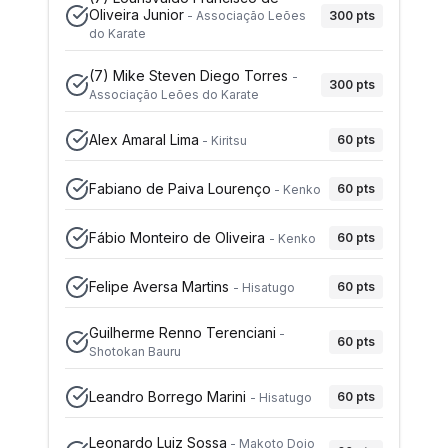
Oliveira Junior
300
pts
-
Associação Leões
do Karate
(7)
Mike Steven Diego Torres
-
300
pts
Associação Leões do Karate
Alex Amaral Lima
60
pts
-
Kiritsu
Fabiano de Paiva Lourenço
60
pts
-
Kenko
Fábio Monteiro de Oliveira
60
pts
-
Kenko
Felipe Aversa Martins
60
pts
-
Hisatugo
Guilherme Renno Terenciani
-
60
pts
Shotokan Bauru
Leandro Borrego Marini
60
pts
-
Hisatugo
Leonardo Luiz Sossa
-
Makoto Dojo