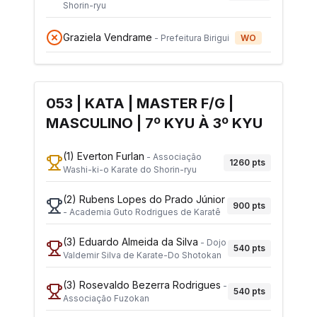
Shorin-ryu
Graziela Vendrame
-
Prefeitura Birigui
WO
053 | KATA | MASTER F/G |
MASCULINO | 7º KYU À 3º KYU
(1)
Everton Furlan
-
Associação
1260
pts
Washi-ki-o Karate do Shorin-ryu
(2)
Rubens Lopes do Prado Júnior
900
pts
-
Academia Guto Rodrigues de Karatê
(3)
Eduardo Almeida da Silva
-
Dojo
540
pts
Valdemir Silva de Karate-Do Shotokan
(3)
Rosevaldo Bezerra Rodrigues
-
540
pts
Associação Fuzokan