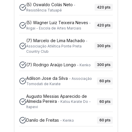
(5)
Oswaldo Colás Neto
-
420
pts
Resistência Tatuapé
(5)
Wagner Luiz Teixeira Neves
-
420
pts
Ikigai - Escola de Artes Marciais
(7)
Marcelo de Lima Machado
-
300
pts
Associação Atlética Ponte Preta
Country Club
(7)
Rodrigo Araújo Longo
300
pts
-
Kenko
Adilson Jose da Silva
-
Associação
60
pts
Tomodati de Karate
Augusto Messias Aparecido de
Almeida Pereira
60
pts
-
Katsu Karate Do -
Itapevi
Danilo de Freitas
60
pts
-
Kenko