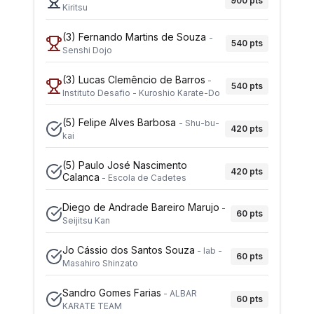
900
pts
Kiritsu
(3)
Fernando Martins de Souza
-
540
pts
Senshi Dojo
(3)
Lucas Clemêncio de Barros
-
540
pts
Instituto Desafio - Kuroshio Karate-Do
(5)
Felipe Alves Barbosa
-
Shu-bu-
420
pts
kai
(5)
Paulo José Nascimento
420
pts
Calanca
-
Escola de Cadetes
Diego de Andrade Bareiro Marujo
-
60
pts
Seijitsu Kan
Jo Cássio dos Santos Souza
-
Iab -
60
pts
Masahiro Shinzato
Sandro Gomes Farias
-
ALBAR
60
pts
KARATE TEAM