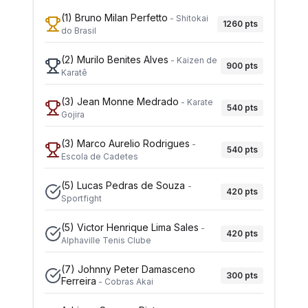
(1)
Bruno Milan Perfetto
-
Shitokai
1260
pts
do Brasil
(2)
Murilo Benites Alves
-
Kaizen de
900
pts
Karatê
(3)
Jean Monne Medrado
-
Karate
540
pts
Gojira
(3)
Marco Aurelio Rodrigues
-
540
pts
Escola de Cadetes
(5)
Lucas Pedras de Souza
-
420
pts
Sportfight
(5)
Victor Henrique Lima Sales
-
420
pts
Alphaville Tenis Clube
(7)
Johnny Peter Damasceno
300
pts
Ferreira
-
Cobras Akai