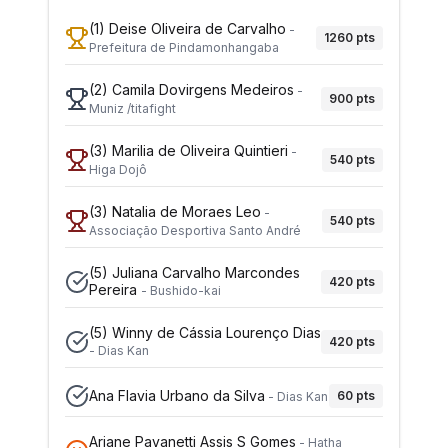
(1)
Deise Oliveira de Carvalho
-
1260
pts
Prefeitura de Pindamonhangaba
(2)
Camila Dovirgens Medeiros
-
900
pts
Muniz /titafight
(3)
Marilia de Oliveira Quintieri
-
540
pts
Higa Dojô
(3)
Natalia de Moraes Leo
-
540
pts
Associação Desportiva Santo André
(5)
Juliana Carvalho Marcondes
420
pts
Pereira
-
Bushido-kai
(5)
Winny de Cássia Lourenço Dias
420
pts
-
Dias Kan
Ana Flavia Urbano da Silva
60
pts
-
Dias Kan
Ariane Pavanetti Assis S Gomes
-
Hatha