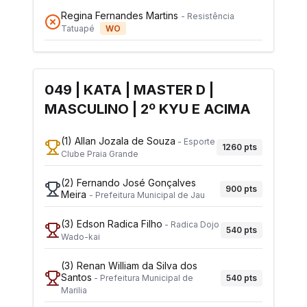
Regina Fernandes Martins
-
Resistência
Tatuapé
WO
049 | KATA | MASTER D |
MASCULINO | 2º KYU E ACIMA
(1)
Allan Jozala de Souza
-
Esporte
1260
pts
Clube Praia Grande
(2)
Fernando José Gonçalves
900
pts
Meira
-
Prefeitura Municipal de Jau
(3)
Edson Radica Filho
-
Radica Dojo
540
pts
Wado-kai
(3)
Renan William da Silva dos
Santos
540
pts
-
Prefeitura Municipal de
Marilia