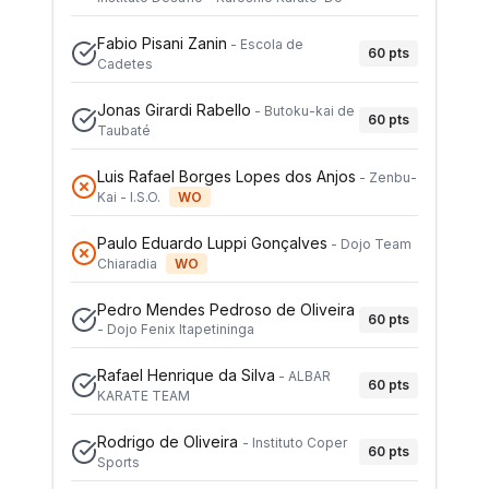
Fabio Pisani Zanin
-
Escola de
60
pts
Cadetes
Jonas Girardi Rabello
-
Butoku-kai de
60
pts
Taubaté
Luis Rafael Borges Lopes dos Anjos
-
Zenbu-
Kai - I.S.O.
WO
Paulo Eduardo Luppi Gonçalves
-
Dojo Team
Chiaradia
WO
Pedro Mendes Pedroso de Oliveira
60
pts
-
Dojo Fenix Itapetininga
Rafael Henrique da Silva
-
ALBAR
60
pts
KARATE TEAM
Rodrigo de Oliveira
-
Instituto Coper
60
pts
Sports