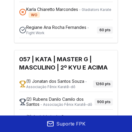
Karla Chiaretto Marcondes
-
Gladiators Karate
WO
Regiane Ana Rocha Fernandes
-
60
pts
Fight Work
057 | KATA | MASTER G |
MASCULINO | 2º KYU E ACIMA
(1)
Jonatan dos Santos Souza
-
1260
pts
Associação Fênix Karatê-dô
(2)
Rubens Danilo Camilo dos
900
pts
Santos
-
Associação Fênix Karatê-dô
(3)
André Luis do Carmo
-
540
pts
Associação Carmo Kan
Suporte FPK