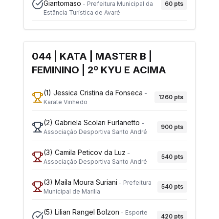
Giantomaso
60
pts
-
Prefeitura Municipal da
Estância Turística de Avaré
044 | KATA | MASTER B |
FEMININO | 2º KYU E ACIMA
(1)
Jessica Cristina da Fonseca
-
1260
pts
Karate Vinhedo
(2)
Gabriela Scolari Furlanetto
-
900
pts
Associação Desportiva Santo André
(3)
Camila Peticov da Luz
-
540
pts
Associação Desportiva Santo André
(3)
Maíla Moura Suriani
-
Prefeitura
540
pts
Municipal de Marilia
(5)
Lilian Rangel Bolzon
-
Esporte
420
pts