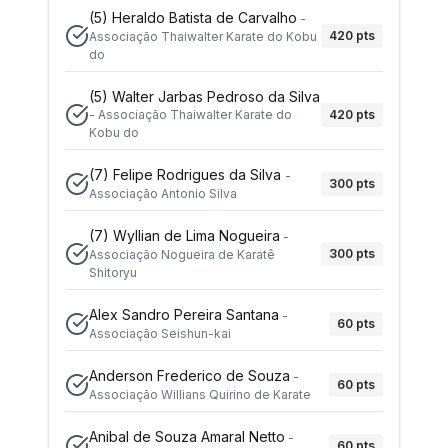
(5)
Heraldo Batista de Carvalho
-
420
pts
Associação Thaiwalter Karate do Kobu
do
(5)
Walter Jarbas Pedroso da Silva
420
pts
-
Associação Thaiwalter Karate do
Kobu do
(7)
Felipe Rodrigues da Silva
-
300
pts
Associação Antonio Silva
(7)
Wyllian de Lima Nogueira
-
300
pts
Associação Nogueira de Karatê
Shitoryu
Alex Sandro Pereira Santana
-
60
pts
Associação Seishun-kai
Anderson Frederico de Souza
-
60
pts
Associação Willians Quirino de Karate
Anibal de Souza Amaral Netto
-
60
pts