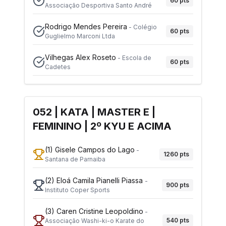
60
pts
Associação Desportiva Santo André
Rodrigo Mendes Pereira
-
Colégio
60
pts
Guglielmo Marconi Ltda
Vilhegas Alex Roseto
-
Escola de
60
pts
Cadetes
052 | KATA | MASTER E |
FEMININO | 2º KYU E ACIMA
(1)
Gisele Campos do Lago
-
1260
pts
Santana de Parnaiba
(2)
Eloá Camila Pianelli Piassa
-
900
pts
Instituto Coper Sports
(3)
Caren Cristine Leopoldino
-
540
pts
Associação Washi-ki-o Karate do