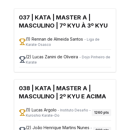
037 | KATA | MASTER A |
MASCULINO | 7º KYU À 3º KYU
(1)
Rennan de Almeida Santos
-
Liga de
Karate Osasco
(2)
Lucas Zanini de Oliveira
-
Dojo Pinheiro de
Karate
038 | KATA | MASTER A |
MASCULINO | 2º KYU E ACIMA
(1)
Lucas Argolo
-
Instituto Desafio -
1260
pts
Kuroshio Karate-Do
(2)
João Henrique Martins Nunes
-