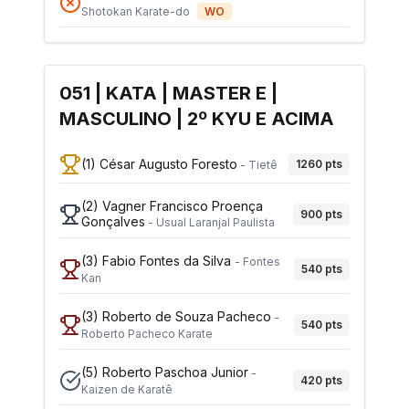
Shotokan Karate-do
WO
051 | KATA | MASTER E |
MASCULINO | 2º KYU E ACIMA
(1)
César Augusto Foresto
1260
pts
-
Tietê
(2)
Vagner Francisco Proença
900
pts
Gonçalves
-
Usual Laranjal Paulista
(3)
Fabio Fontes da Silva
-
Fontes
540
pts
Kan
(3)
Roberto de Souza Pacheco
-
540
pts
Roberto Pacheco Karate
(5)
Roberto Paschoa Junior
-
420
pts
Kaizen de Karatê