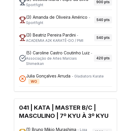
900
pts
Sportfight
(3)
Amanda de Oliveira Américo
-
540
pts
Sportfight
(3)
Beatriz Pereira Pardini
-
540
pts
ACADEMIA A2K KARATÊ-DO / PMI
(5)
Caroline Castro Coutinho Luiz
-
420
pts
Associação de Artes Marciais
Shimeikan
Julia Gonçalves Arruda
-
Gladiators Karate
WO
041 | KATA | MASTER B/C |
MASCULINO | 7º KYU À 3º KYU
(1)
Bruno Mikio Murashima
-
Liga