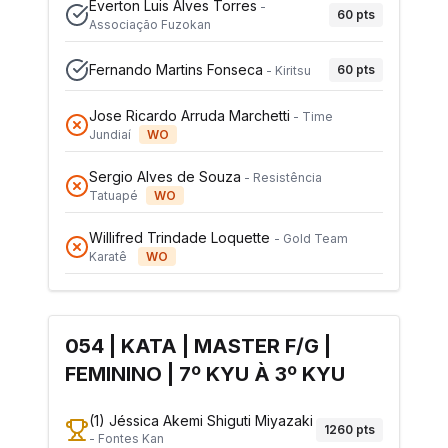
Everton Luis Alves Torres
-
60
pts
Associação Fuzokan
Fernando Martins Fonseca
60
pts
-
Kiritsu
Jose Ricardo Arruda Marchetti
-
Time
Jundiaí
WO
Sergio Alves de Souza
-
Resistência
Tatuapé
WO
Willifred Trindade Loquette
-
Gold Team
Karatê
WO
054 | KATA | MASTER F/G |
FEMININO | 7º KYU À 3º KYU
(1)
Jéssica Akemi Shiguti Miyazaki
1260
pts
-
Fontes Kan