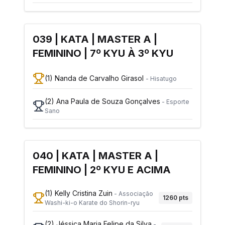
039 | KATA | MASTER A |
FEMININO | 7º KYU À 3º KYU
(1)
Nanda de Carvalho Girasol
-
Hisatugo
(2)
Ana Paula de Souza Gonçalves
-
Esporte
Sano
040 | KATA | MASTER A |
FEMININO | 2º KYU E ACIMA
(1)
Kelly Cristina Zuin
-
Associação
1260
pts
Washi-ki-o Karate do Shorin-ryu
(2)
Jéssica Maria Felipe da Silva
-