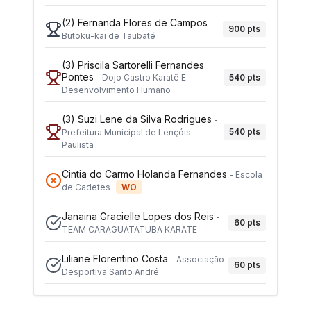
(2)
Fernanda Flores de Campos
-
900
pts
Butoku-kai de Taubaté
(3)
Priscila Sartorelli Fernandes
Pontes
540
pts
-
Dojo Castro Karatê E
Desenvolvimento Humano
(3)
Suzi Lene da Silva Rodrigues
-
540
pts
Prefeitura Municipal de Lençóis
Paulista
Cintia do Carmo Holanda Fernandes
-
Escola
de Cadetes
WO
Janaina Gracielle Lopes dos Reis
-
60
pts
TEAM CARAGUATATUBA KARATE
Liliane Florentino Costa
-
Associação
60
pts
Desportiva Santo André