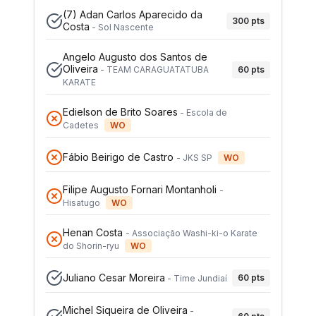
(7)
Adan Carlos Aparecido da
300
pts
Costa
-
Sol Nascente
Angelo Augusto dos Santos de
Oliveira
60
pts
-
TEAM CARAGUATATUBA
KARATE
Edielson de Brito Soares
-
Escola de
Cadetes
WO
Fábio Beirigo de Castro
-
JKS SP
WO
Filipe Augusto Fornari Montanholi
-
Hisatugo
WO
Henan Costa
-
Associação Washi-ki-o Karate
do Shorin-ryu
WO
Juliano Cesar Moreira
60
pts
-
Time Jundiaí
Michel Siqueira de Oliveira
-