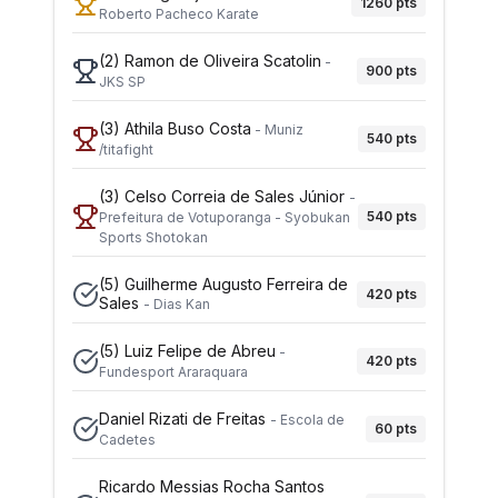
1260
pts
Roberto Pacheco Karate
(2)
Ramon de Oliveira Scatolin
-
900
pts
JKS SP
(3)
Athila Buso Costa
-
Muniz
540
pts
/titafight
(3)
Celso Correia de Sales Júnior
-
540
pts
Prefeitura de Votuporanga - Syobukan
Sports Shotokan
(5)
Guilherme Augusto Ferreira de
420
pts
Sales
-
Dias Kan
(5)
Luiz Felipe de Abreu
-
420
pts
Fundesport Araraquara
Daniel Rizati de Freitas
-
Escola de
60
pts
Cadetes
Ricardo Messias Rocha Santos