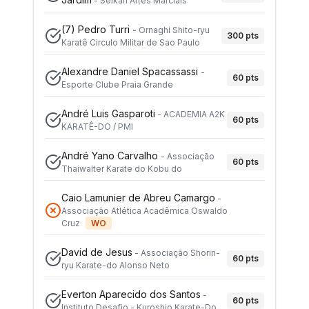
-
Seikan Artes Marciais
(7)
Pedro Turri
-
Ornaghi Shito-ryu
300
pts
Karatê Circulo Militar de Sao Paulo
Alexandre Daniel Spacassassi
-
60
pts
Esporte Clube Praia Grande
André Luis Gasparoti
-
ACADEMIA A2K
60
pts
KARATÊ-DO / PMI
André Yano Carvalho
-
Associação
60
pts
Thaiwalter Karate do Kobu do
Caio Lamunier de Abreu Camargo
-
Associação Atlética Acadêmica Oswaldo
Cruz
WO
David de Jesus
-
Associação Shorin-
60
pts
ryu Karate-do Alonso Neto
Everton Aparecido dos Santos
-
60
pts
Instituto Desafio - Kuroshio Karate-Do