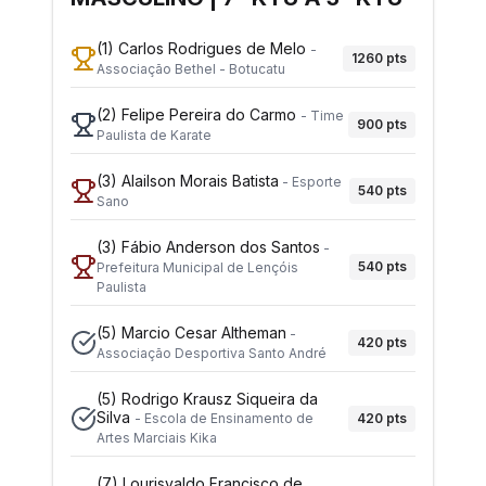
(1)
Carlos Rodrigues de Melo
-
1260
pts
Associação Bethel - Botucatu
(2)
Felipe Pereira do Carmo
-
Time
900
pts
Paulista de Karate
(3)
Alailson Morais Batista
-
Esporte
540
pts
Sano
(3)
Fábio Anderson dos Santos
-
540
pts
Prefeitura Municipal de Lençóis
Paulista
(5)
Marcio Cesar Altheman
-
420
pts
Associação Desportiva Santo André
(5)
Rodrigo Krausz Siqueira da
Silva
420
pts
-
Escola de Ensinamento de
Artes Marciais Kika
(7)
Lourisvaldo Francisco de