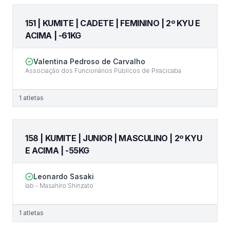
151 | KUMITE | CADETE | FEMININO | 2º KYU E
ACIMA | -61KG
Valentina Pedroso de Carvalho
Associação dos Funcionários Públicos de Piracicaba
1
atletas
158 | KUMITE | JUNIOR | MASCULINO | 2º KYU
E ACIMA | -55KG
Leonardo Sasaki
Iab - Masahiro Shinzato
1
atletas