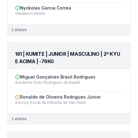
Nyckolas Garcia Correa
Gladiators Karate
2
atletas
161 | KUMITE | JUNIOR | MASCULINO | 2º KYU
E ACIMA | -76KG
Miguel Gonçalves Brasil Rodrigues
Academia Guto Rodrigues de Karatê
Ronaldo de Oliveira Rodrigues Júnior
Serviço Social da Indústria de São Paulo
2
atletas