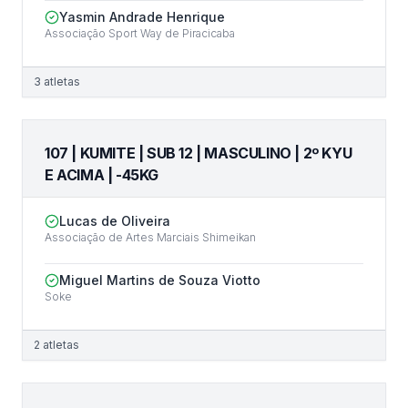
Yasmin Andrade Henrique
Associação Sport Way de Piracicaba
3
atletas
107 | KUMITE | SUB 12 | MASCULINO | 2º KYU
E ACIMA | -45KG
Lucas de Oliveira
Associação de Artes Marciais Shimeikan
Miguel Martins de Souza Viotto
Soke
2
atletas