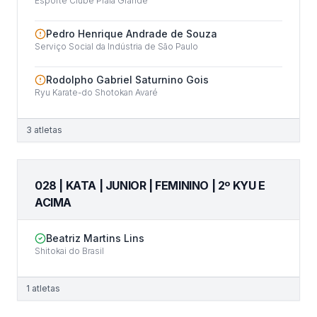
Esporte Clube Praia Grande
Pedro Henrique Andrade de Souza
Serviço Social da Indústria de São Paulo
Rodolpho Gabriel Saturnino Gois
Ryu Karate-do Shotokan Avaré
3
atletas
028 | KATA | JUNIOR | FEMININO | 2º KYU E
ACIMA
Beatriz Martins Lins
Shitokai do Brasil
1
atletas