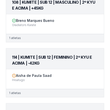
108 | KUMITE | SUB 12 | MASCULINO | 2º KYU
E ACIMA | +45KG
Breno Marques Bueno
Gladiators Karate
1
atletas
114 | KUMITE | SUB 12 | FEMININO | 2º KYU E
ACIMA | -42KG
Aisha de Paula Saad
Hisatugo
1
atletas