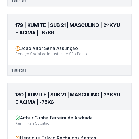
1
atletas
179 | KUMITE | SUB 21 | MASCULINO | 2º KYU
E ACIMA | -67KG
João Vitor Sena Assunção
Serviço Social da Indústria de São Paulo
1
atletas
180 | KUMITE | SUB 21 | MASCULINO | 2º KYU
E ACIMA | -75KG
Arthur Cunha Ferreira de Andrade
Ken In Kan Cubatão
Henrique Otávio Rocha dos Santos