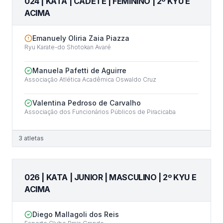
024 | KATA | CADETE | FEMININO | 2º KYU E
ACIMA
Emanuely Oliria Zaia Piazza
Ryu Karate-do Shotokan Avaré
Manuela Pafetti de Aguirre
Associação Atlética Acadêmica Oswaldo Cruz
Valentina Pedroso de Carvalho
Associação dos Funcionários Públicos de Piracicaba
3
atletas
026 | KATA | JUNIOR | MASCULINO | 2º KYU E
ACIMA
Diego Mallagoli dos Reis