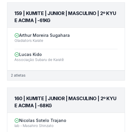
159 | KUMITE | JUNIOR | MASCULINO | 2º KYU
E ACIMA | -61KG
Arthur Moreira Sugahara
Gladiators Karate
Lucas Kido
Associação Subaru de Karatê
2
atletas
160 | KUMITE | JUNIOR | MASCULINO | 2º KYU
E ACIMA | -68KG
Nicolas Sotelo Trajano
Iab - Masahiro Shinzato