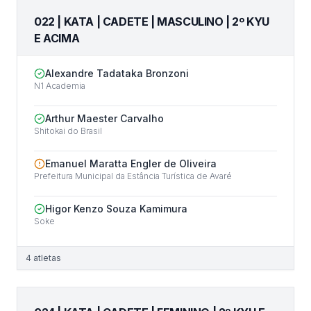
022 | KATA | CADETE | MASCULINO | 2º KYU
E ACIMA
Alexandre Tadataka Bronzoni
N1 Academia
Arthur Maester Carvalho
Shitokai do Brasil
Emanuel Maratta Engler de Oliveira
Prefeitura Municipal da Estância Turística de Avaré
Higor Kenzo Souza Kamimura
Soke
4
atletas