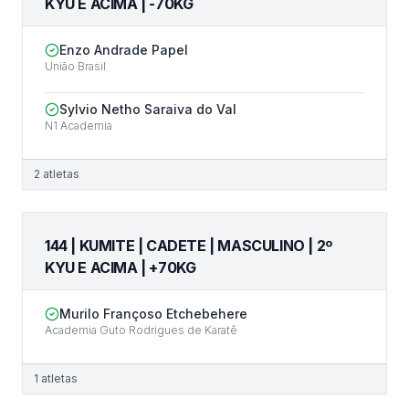
KYU E ACIMA | -70KG
Enzo Andrade Papel
União Brasil
Sylvio Netho Saraiva do Val
N1 Academia
2
atletas
144 | KUMITE | CADETE | MASCULINO | 2º
KYU E ACIMA | +70KG
Murilo Françoso Etchebehere
Academia Guto Rodrigues de Karatê
1
atletas